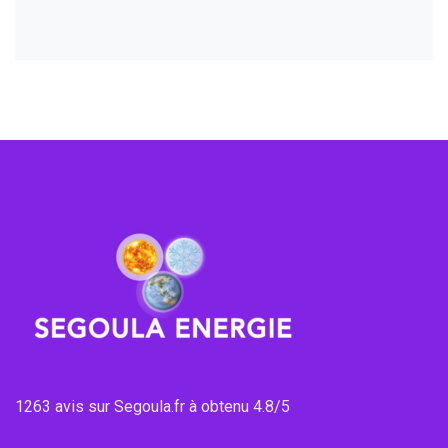
1263 avis sur Segoula.fr à obtenu 4.8/5