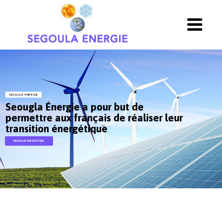
SEGOULA ÉNERGIE
Seougla Énergie a pour but de
permettre aux français de réaliser leur
transition énergétique
MON BILAN ÉNERGÉTIQUE